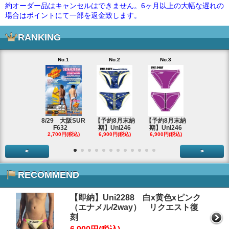
約オーダー品はキャンセルはできません。6ヶ月以上の大幅な遅れの
場合はポイントにて一部を返金致します。
RANKING
No.1
No.2
No.3
No.4
【即納アウ
ット】Uni
2,980円(税
8/29 大阪SUR
【予約8月末納
【予約8月末納
F632
期】Uni246
期】Uni246
2,700円(税込)
6,900円(税込)
6,900円(税込)
<
>
RECOMMEND
【即納】Uni2288 白x黄色xピンク
（エナメル/2way） リクエスト復
刻