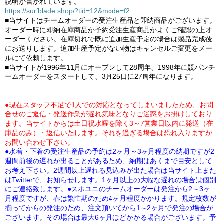
説明が書かれています。
https://surfblade.shop/?tid=12&mode=f2
■当サイトはチームオーダーの受注生産品と即納商品がございます。
オーダー時に即納在庫商品か予約受注生産商品かよくご確認の上オ
ーダーください。在庫切れで既に追加生産予定の場合は製品完成後
にお送りします。追加生産予定がない物はキャンセルご変更をメー
ルにて依頼します。
■当サイトが1996年11月にオープンして28周年、1998年に競パンチ
ームオーダーをスタートして、3月25日に27周年になります。
●現在スタッフ不足で1人での対応となってしまいましたため、お問
合せのご返信・発送作業が遅れ気味となりご迷惑をお掛けしており
ます。当サイトからは土日祝水曜を除く3～7営業日以内に発送（在
庫品のみ）・返信いたします。それを過ぎる場合は恐れ入りますが
お問い合わせ下さい。
●水着・下着の受注生産品の予約は2ヶ月～3ヶ月程度の納期ですが2
週間前後の遅れが出ることがあるため、納期はあくまで目安として
お考え下さい。2週間以上遅れる見込みが出た場合は当サイト上また
はTwitterで、お知らせします。1ヶ月以上の大幅な遅れの場合は個別
にご連絡致します。●スポユニのチームオーダーは発注から2～3ヶ
月程度ですが、春は繁忙期のため4ヶ月程度かかります。規定枚数が
揃ってからの発注のため、注文頂いてから1～2ヶ月で発注の場合が
ございます。その場合は最大6ヶ月ほどかかる場合がございます。予