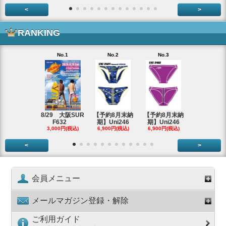
<
>
RANKING
No.1
No.2
No.3
No.4
【即納アウ
ット】Uni
2,980円(税
8/29 大阪SUR
【予約8月末納
【予約8月末納
F632
期】Uni246
期】Uni246
3,000円(税込)
6,900円(税込)
6,900円(税込)
<
>
会員メニュー
メールマガジン登録・解除
ご利用ガイド