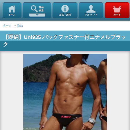
ホーム
>
新品
【即納】Uni935 バックファスナー付エナメルブラッ
ク