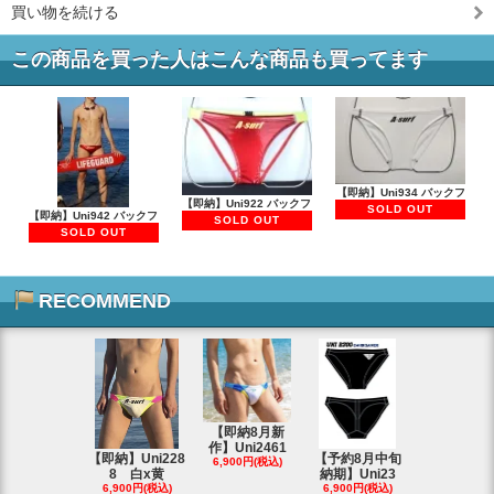
買い物を続ける
この商品を買った人はこんな商品も買ってます
【即納】Uni934 バックフ
【即納】Uni922 バックフ
SOLD OUT
【即納】Uni942 バックフ
SOLD OUT
SOLD OUT
RECOMMEND
【即納8月新
作】Uni2461
【即納】Uni228
【予約8月中旬
8/29 大阪
6,900円(税込)
8 白x黄
納期】Uni23
F632
6,900円(税込)
6,900円(税込)
3,000円(税