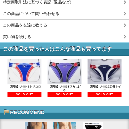
特定商取引法に基づく表記 (返品など)
この商品について問い合わせる
この商品を友達に教える
買い物を続ける
この商品を買った人はこんな商品も買ってます
【即納】Uni841トリコロ
【即納】Uni833ひろしげ
【即納】Uni825定番ネイ
ー
さ
ビ
SOLD OUT
SOLD OUT
SOLD OUT
RECOMMEND