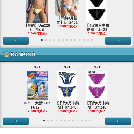
【即納8月新
作】Uni2461
【即納】Uni228
【予約8月中旬
8/29 大阪
6,900円(税込)
8 白x黄
納期】Uni23
F632
6,900円(税込)
6,900円(税込)
2,700円(税
<
>
RANKING
No.1
No.2
No.3
No.4
【即納アウ
ット】Uni
2,980円(税
8/29 大阪SUR
【予約8月末納
【予約8月末納
F632
期】Uni246
期】Uni246
2,700円(税込)
6,900円(税込)
6,900円(税込)
<
>