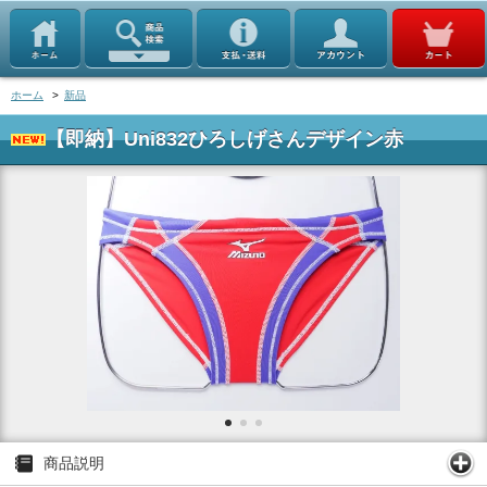
ホーム
>
新品
【即納】Uni832ひろしげさんデザイン赤
商品説明