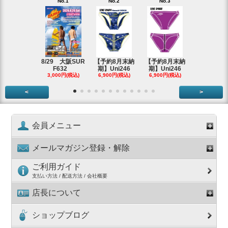
No.1
No.2
No.3
No.4
【即納アウ
ット】Uni
2,980円(税
8/29 大阪SUR
【予約8月末納
【予約8月末納
F632
期】Uni246
期】Uni246
3,000円(税込)
6,900円(税込)
6,900円(税込)
<
>
会員メニュー
メールマガジン登録・解除
ご利用ガイド
支払い方法 / 配送方法 / 会社概要
店長について
ショップブログ