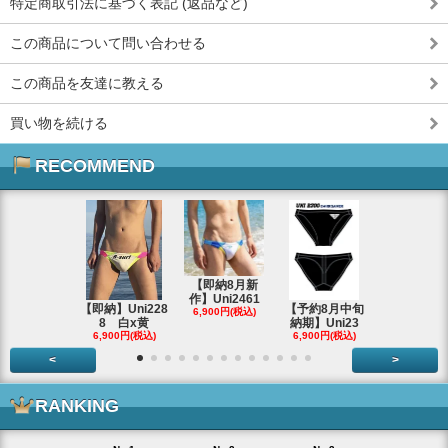
特定商取引法に基づく表記 (返品など)
この商品について問い合わせる
この商品を友達に教える
買い物を続ける
RECOMMEND
【即納8月新
作】Uni2461
【即納】Uni228
【予約8月中旬
8/29 大阪
6,900円(税込)
8 白x黄
納期】Uni23
F632
6,900円(税込)
6,900円(税込)
3,000円(税
<
>
RANKING