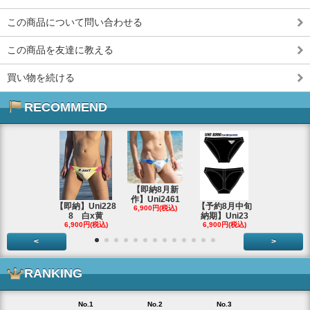
この商品について問い合わせる
この商品を友達に教える
買い物を続ける
RECOMMEND
【即納8月新
作】Uni2461
【即納】Uni228
【予約8月中旬
8/29 大阪
6,900円(税込)
8 白x黄
納期】Uni23
F632
6,900円(税込)
6,900円(税込)
3,000円(税
<
>
RANKING
No.1
No.2
No.3
No.4