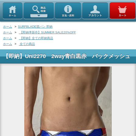
ホーム
>
SURFBLADE競パン 即納
ホーム
>
【即納準新作】SUMMER SALE20%OFF
ホーム
>
【即納】全ての即納商品
ホーム
>
全ての商品
【即納】Uni2270 2way青白黒赤 バックメッシュ