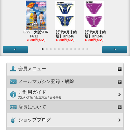
【即納アウ
ット】Uni
2,980円(税
8/29 大阪SUR
【予約8月末納
【予約8月末納
F632
期】Uni246
期】Uni246
3,000円(税込)
6,900円(税込)
6,900円(税込)
<
>
会員メニュー
メールマガジン登録・解除
ご利用ガイド
支払い方法 / 配送方法 / 会社概要
店長について
ショップブログ