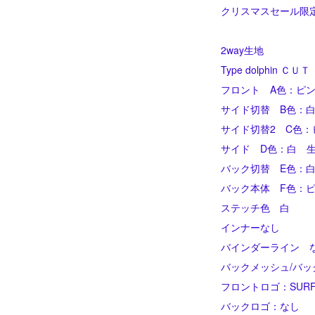
クリスマスセール限
2way生地
Type dolphin ＣＵＴ
フロント A色：ピン
サイド切替 B色：白
サイド切替2 C色：
サイド D色：白 生
バック切替 E色：白
バック本体 F色：ピ
ステッチ色 白
インナーなし
バインダーライン 
バックメッシュ/バッ
フロントロゴ：SURF
バックロゴ：なし