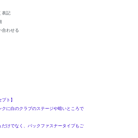
く表記
細
い合わせる
セプト】
ンクに白のクラブのステージや暗いところで
ュだけでなく、バックファスナータイプもご