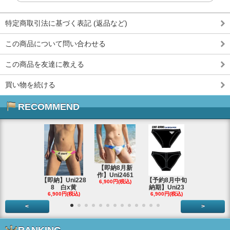
特定商取引法に基づく表記 (返品など)
この商品について問い合わせる
この商品を友達に教える
買い物を続ける
RECOMMEND
【即納8月新
作】Uni2461
【即納】Uni228
【予約8月中旬
8/29 大阪
6,900円(税込)
8 白x黄
納期】Uni23
F632
6,900円(税込)
6,900円(税込)
2,700円(税
<
>
RANKING