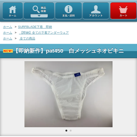
ホーム
>
SURFBLADE下着 即納
ホーム
>
【即納】全ての下着アンダーウェア
ホーム
>
全ての商品
【即納新作】pat450 白メッシュネオビキニ