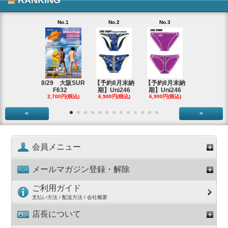
No.1
No.2
No.3
No.4
【即納アウ
ット】Uni
2,980円(税
8/29 大阪SUR
【予約8月末納
【予約8月末納
F632
期】Uni246
期】Uni246
2,700円(税込)
6,900円(税込)
6,900円(税込)
<
>
会員メニュー
メールマガジン登録・解除
ご利用ガイド
支払い方法 / 配送方法 / 会社概要
店長について