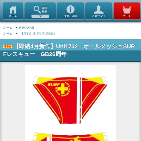
ホーム
>
過去の作成
ホーム
>
【即納】全ての即納商品
【即納4月新作】Uni1732 オールメッシュSUR
Fレスキュー GB26周年