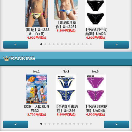
【即納8月新
作】Uni2461
【即納】Uni228
【予約8月中旬
8/29 大阪
6,900円(税込)
8 白x黄
納期】Uni23
F632
6,900円(税込)
6,900円(税込)
2,700円(税
<
>
RANKING
No.1
No.2
No.3
No.4
【即納アウ
ット】Uni
2,980円(税
8/29 大阪SUR
【予約8月末納
【予約8月末納
F632
期】Uni246
期】Uni246
2,700円(税込)
6,900円(税込)
6,900円(税込)
<
>