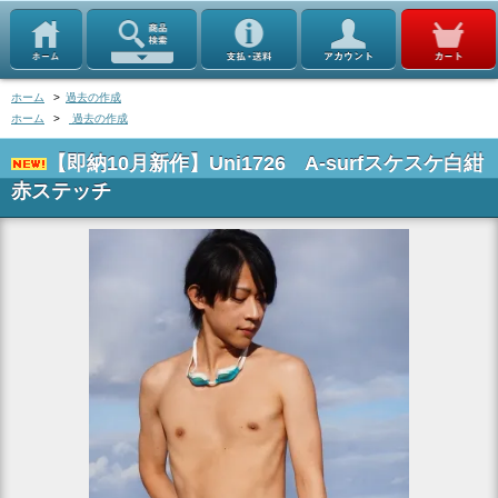
ホーム
>
過去の作成
ホーム
>
過去の作成
【即納10月新作】Uni1726 A-surfスケスケ白紺
赤ステッチ