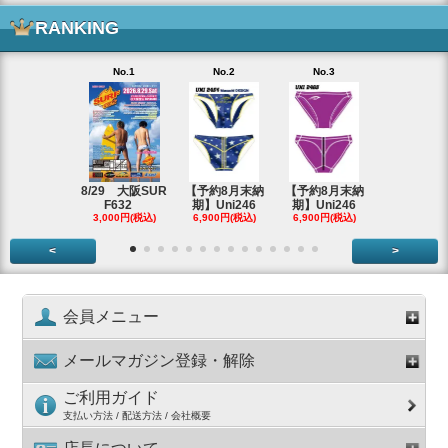
RANKING
No.1
No.2
No.3
No.4
【8月即納
作】Uni22
6,900円(税
8/29 大阪SUR
【予約8月末納
【予約8月末納
F632
期】Uni246
期】Uni246
3,000円(税込)
6,900円(税込)
6,900円(税込)
<
>
会員メニュー
メールマガジン登録・解除
ご利用ガイド
支払い方法 / 配送方法 / 会社概要