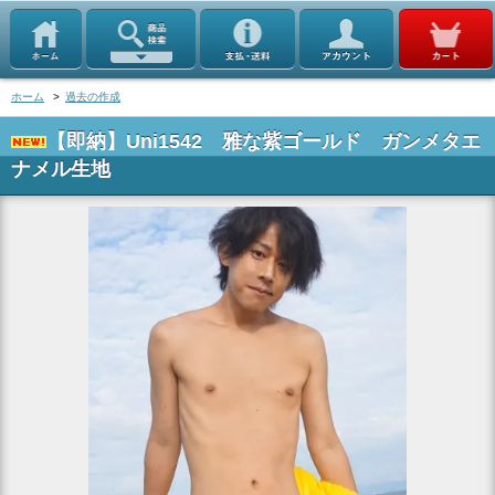
ホーム
>
過去の作成
【即納】Uni1542 雅な紫ゴールド ガンメタエ
ナメル生地