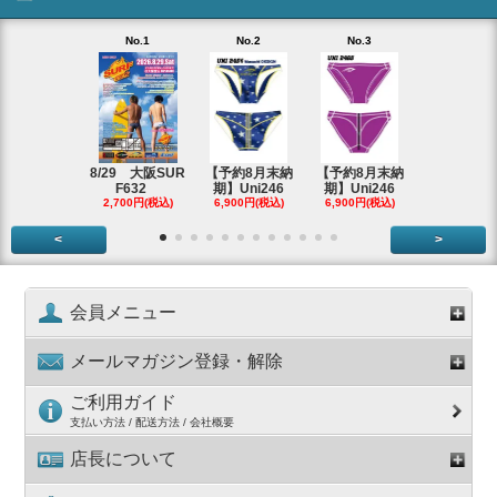
No.1
No.2
No.3
No.4
【即納アウ
ット】Uni
2,980円(税
8/29 大阪SUR
【予約8月末納
【予約8月末納
F632
期】Uni246
期】Uni246
2,700円(税込)
6,900円(税込)
6,900円(税込)
<
>
会員メニュー
メールマガジン登録・解除
ご利用ガイド
支払い方法 / 配送方法 / 会社概要
店長について