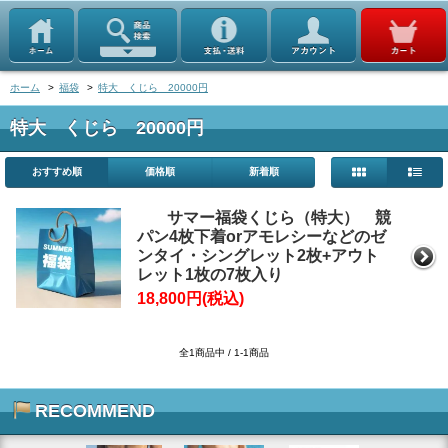
ホーム
>
福袋
>
特大 くじら 20000円
特大 くじら 20000円
おすすめ順
価格順
新着順
サマー福袋くじら（特大） 競
パン4枚下着orアモレシーなどのゼ
ンタイ・シングレット2枚+アウト
レット1枚の7枚入り
18,800円(税込)
全1商品中 / 1-1商品
RECOMMEND