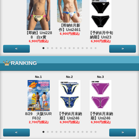
【即納8月新
作】Uni2461
【即納】Uni228
【予約8月中旬
8/29 大阪
6,900円(税込)
8 白x黄
納期】Uni23
F632
6,900円(税込)
6,900円(税込)
2,700円(税
<
>
RANKING
No.1
No.2
No.3
No.4
【即納アウ
ット】Uni
2,980円(税
8/29 大阪SUR
【予約8月末納
【予約8月末納
F632
期】Uni246
期】Uni246
2,700円(税込)
6,900円(税込)
6,900円(税込)
<
>