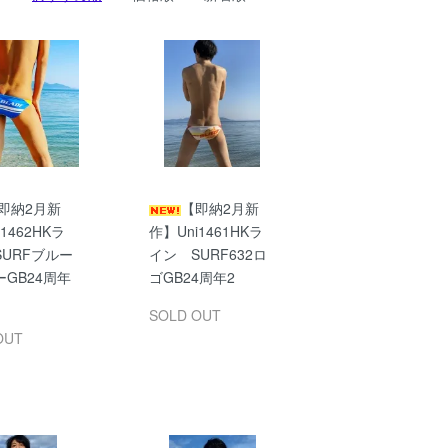
即納2月新
【即納2月新
1462HKラ
作】Uni1461HKラ
URFブルー
イン SURF632ロ
GB24周年
ゴGB24周年2
SOLD OUT
OUT