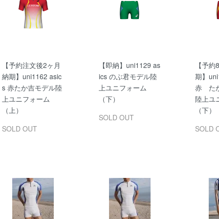
【予約注文後2ヶ月
【即納】uni1129 as
【予約
納期】uni1162 asic
ics のぶ君モデル陸
期】uni1
s 赤たか吉モデル陸
上ユニフォーム
赤 た
上ユニフォーム
（下）
陸上ユ
（上）
（下）
SOLD OUT
SOLD OUT
SOLD 