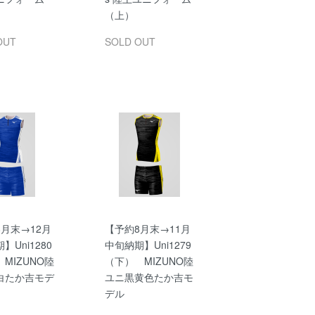
（上）
OUT
SOLD OUT
月末→12月
【予約8月末→11月
】Uni1280
中旬納期】Uni1279
MIZUNO陸
（下） MIZUNO陸
白たか吉モデ
ユニ黒黄色たか吉モ
デル