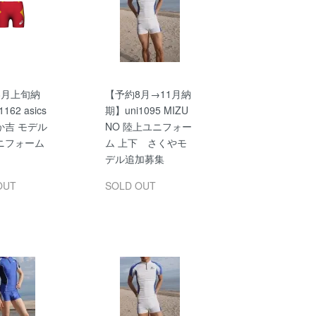
8月上旬納
【予約8月→11月納
162 asics
期】uni1095 MIZU
か吉 モデル
NO 陸上ユニフォー
ニフォーム
ム 上下 さくやモ
デル追加募集
OUT
SOLD OUT