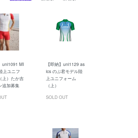
ni1091 MI
【即納】uni1129 as
 陸上ユニフ
ics のぶ君モデル陸
（上）たか吉
上ユニフォーム
ン追加募集
（上）
OUT
SOLD OUT