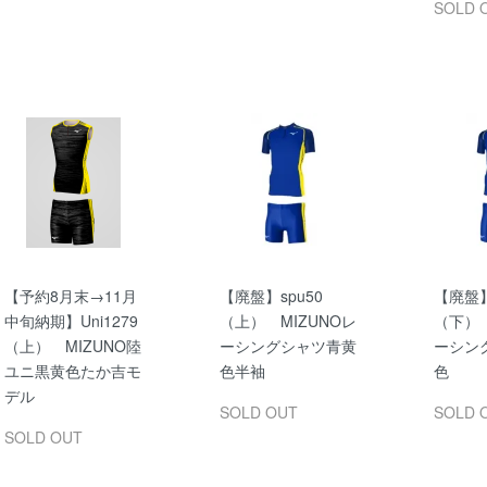
SOLD 
【予約8月末→11月
【廃盤】spu50
【廃盤】
中旬納期】Uni1279
（上） MIZUNOレ
（下） 
（上） MIZUNO陸
ーシングシャツ青黄
ーシン
ユニ黒黄色たか吉モ
色半袖
色
デル
SOLD OUT
SOLD 
SOLD OUT